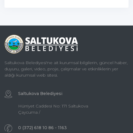
Saltukova Belediyesi'ne ait kurumsal bilgilerin, güncel haber,
duyuru, galeri, video, proje, çalışmalar ve etkinliklerin yer
aldığı kurumsal web sitesi.
Saltukova Belediyesi
Hürriyet Caddesi No: 171 Saltukova
Çaycuma /
0 (372) 618 10 86 - 1163