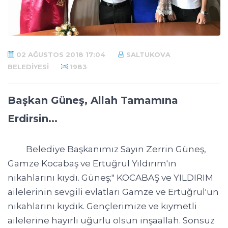
02 AĞUSTOS 2018 17:04
SALTUKOVA
BELEDIYESI
1983
Başkan Güneş, Allah Tamamına
Erdirsin...
Belediye Başkanımız Sayın Zerrin Güneş,
Gamze Kocabaş ve Ertuğrul Yıldırım'ın
nikahlarını kıydı. Güneş;" KOCABAŞ ve YILDIRIM
ailelerinin sevgili evlatları Gamze ve Ertuğrul'un
nikahlarını kıydık. Gençlerimize ve kıymetli
ailelerine hayırlı uğurlu olsun inşaallah. Sonsuz