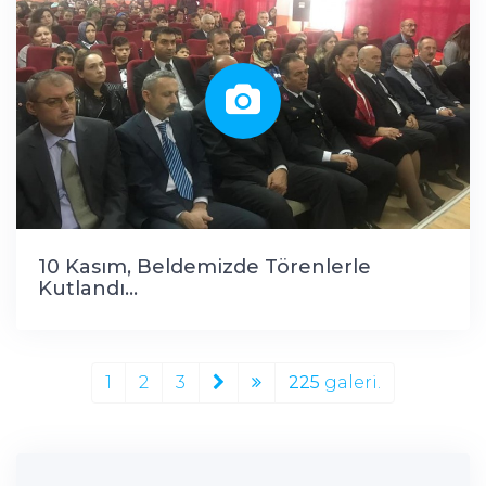
10 Kasım, Beldemizde Törenlerle
Kutlandı...
1
2
3
225
galeri.