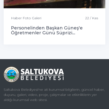
Haber Foto Galeri
22 / Kas
Personelinden Başkan Güneş'e
Öğretmenler Günü Süprizi...
Saltukova Belediyesi'ne ait kurumsal bilgilerin, güncel haber,
duyuru, galeri, video, proje, çalışmalar ve etkinliklerin yer
aldığı kurumsal web sitesi.