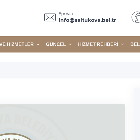
Eposta:
info@saltukova.bel.tr
VE HIZMETLER
GÜNCEL
HIZMET REHBERI
BEL