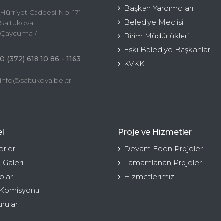
Başkan Yardımcıları
Hürriyet Caddesi No: 171
Belediye Meclisi
Saltukova
Çaycuma /
Birim Müdürlükleri
Eski Belediye Başkanları
0 (372) 618 10 86 - 1163
KVKK
info@saltukova.bel.tr
l
Proje ve Hizmetler
rler
Devam Eden Projeler
 Galeri
Tamamlanan Projeler
olar
Hizmetlerimiz
 Komisyonu
rular