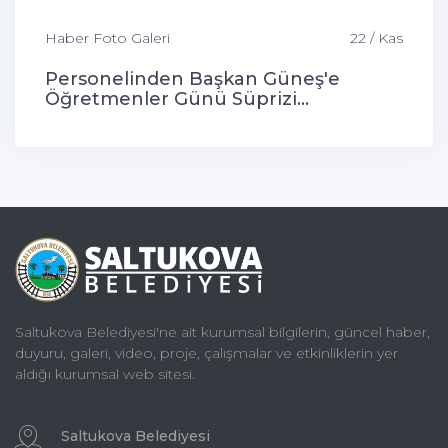
Haber Foto Galeri
22 / Kas
Personelinden Başkan Güneş'e
Öğretmenler Günü Süprizi...
Saltukova Belediyesi'ne ait kurumsal bilgilerin, güncel haber,
duyuru, galeri, video, proje, çalışmalar ve etkinliklerin yer
aldığı kurumsal web sitesi.
Saltukova Belediyesi