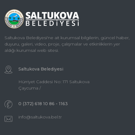
Saltukova Belediyesi'ne ait kurumsal bilgilerin, güncel haber,
duyuru, galeri, video, proje, çalışmalar ve etkinliklerin yer
aldığı kurumsal web sitesi.
Saltukova Belediyesi
Hürriyet Caddesi No: 171 Saltukova
Çaycuma /
0 (372) 618 10 86 - 1163
info@saltukova.bel.tr