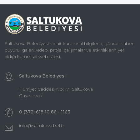
Saltukova Belediyesi'ne ait kurumsal bilgilerin, güncel haber,
duyuru, galeri, video, proje, çalışmalar ve etkinliklerin yer
aldığı kurumsal web sitesi.
Saltukova Belediyesi
Hürriyet Caddesi No: 171 Saltukova
Çaycuma /
0 (372) 618 10 86 - 1163
info@saltukova.bel.tr