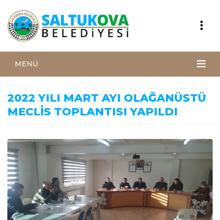
MENÜ
2022 YILI MART AYI OLAĞANÜSTÜ
MECLİS TOPLANTISI YAPILDI