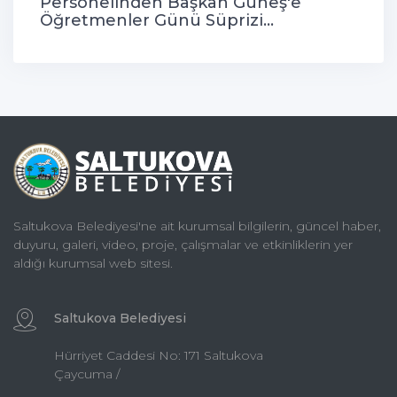
Personelinden Başkan Güneş'e
Öğretmenler Günü Süprizi...
Saltukova Belediyesi'ne ait kurumsal bilgilerin, güncel haber,
duyuru, galeri, video, proje, çalışmalar ve etkinliklerin yer
aldığı kurumsal web sitesi.
Saltukova Belediyesi
Hürriyet Caddesi No: 171 Saltukova
Çaycuma /