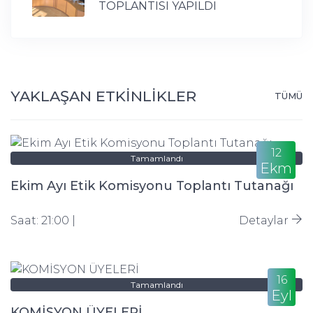
TOPLANTISI YAPILDI
YAKLAŞAN ETKİNLİKLER
TÜMÜ
12
Tamamlandı
Ekm
Ekim Ayı Etik Komisyonu Toplantı Tutanağı
Saat: 21:00 |
Detaylar
16
Tamamlandı
Eyl
KOMİSYON ÜYELERİ