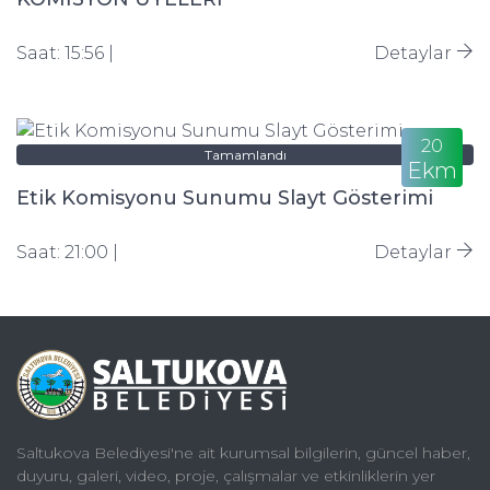
Saat: 15:56 |
Detaylar
20
Tamamlandı
Ekm
Etik Komisyonu Sunumu Slayt Gösterimi
Saat: 21:00 |
Detaylar
Saltukova Belediyesi'ne ait kurumsal bilgilerin, güncel haber,
duyuru, galeri, video, proje, çalışmalar ve etkinliklerin yer