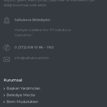
duyuru, galeri, video, proje, çalışmalar ve etkinliklerin yer
aldığı kurumsal web sitesi.
Saltukova Belediyesi
Hürriyet Caddesi No: 171 Saltukova
Çaycuma /
0 (372) 618 10 86 - 1163
info@saltukova.bel.tr
Kurumsal
Başkan Yardımcıları
Belediye Meclisi
Birim Müdürlükleri