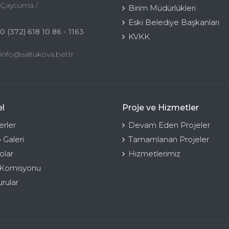
Çaycuma /
Birim Müdürlükleri
Eski Belediye Başkanları
0 (372) 618 10 86 - 1163
KVKK
info@saltukova.bel.tr
l
Proje ve Hizmetler
rler
Devam Eden Projeler
 Galeri
Tamamlanan Projeler
olar
Hizmetlerimiz
 Komisyonu
rular