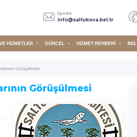
Eposta:
info@saltukova.bel.tr
VE HIZMETLER
GÜNCEL
HIZMET REHBERI
BEL
nlarının Görüşülmesi
arının Görüşülmesi