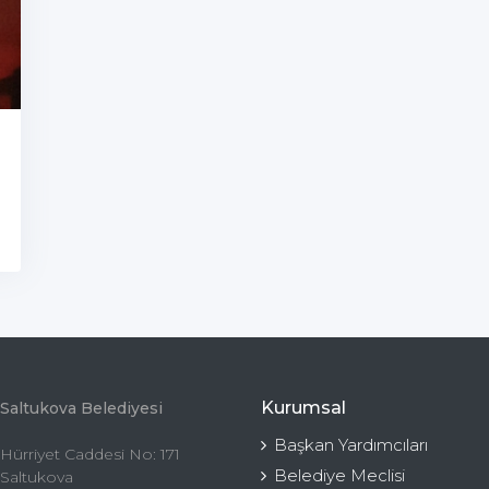
Kurumsal
Saltukova Belediyesi
Başkan Yardımcıları
Hürriyet Caddesi No: 171
Belediye Meclisi
Saltukova