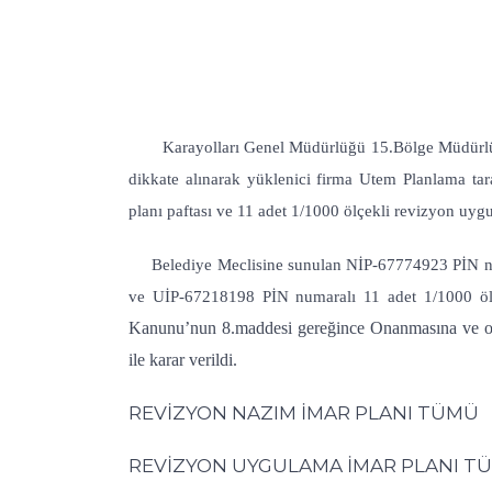
Karayolları Genel Müdürlüğü 15.Bölge Müdürlüğün
dikkate alınarak
yüklenici firma
Utem Planlama tar
planı paftası ve 11 adet 1/1000 ölçekli revizyon uyg
Belediye Meclisine sunulan NİP-67774923 PİN numa
ve UİP-67218198 PİN numaralı 11 adet 1/1000 ölç
Kanunu’nun 8.maddesi gereğince Onanmasına ve otuz 
ile karar verildi.
REVİZYON NAZIM İMAR PLANI TÜMÜ
REVİZYON UYGULAMA İMAR PLANI T