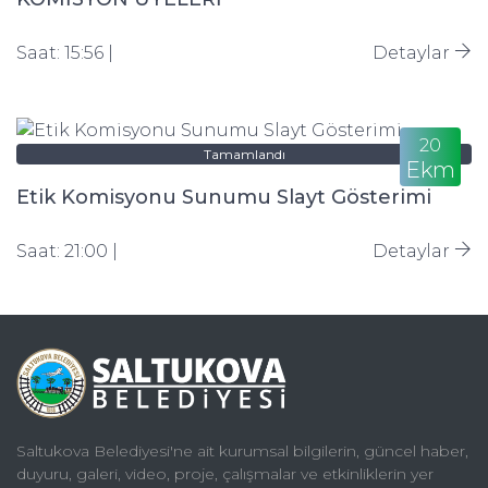
Saat: 15:56 |
Detaylar
20
Tamamlandı
Ekm
Etik Komisyonu Sunumu Slayt Gösterimi
Saat: 21:00 |
Detaylar
Saltukova Belediyesi'ne ait kurumsal bilgilerin, güncel haber,
duyuru, galeri, video, proje, çalışmalar ve etkinliklerin yer