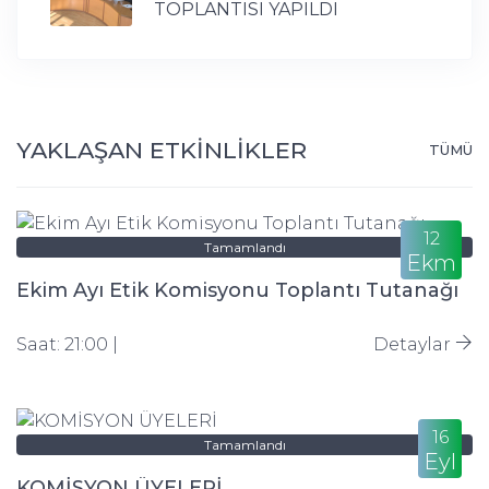
TOPLANTISI YAPILDI
YAKLAŞAN ETKİNLİKLER
TÜMÜ
12
Tamamlandı
Ekm
Ekim Ayı Etik Komisyonu Toplantı Tutanağı
Saat: 21:00 |
Detaylar
16
Tamamlandı
Eyl
KOMİSYON ÜYELERİ