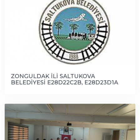
ZONGULDAK İLİ SALTUKOVA
BELEDİYESİ E28D22C2B, E28D23D1A
NO’LU PAFTALARI KAPSAYAN 1/5000
ÖLÇEKLİ NAZIM İMAR PLANI
DEĞİŞİKLİĞİ